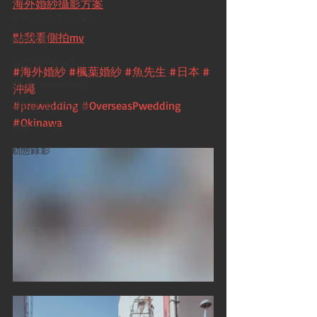
海外婚紗攝影方案
孕媽咪/親子/人像
點我看側拍mv
婚紗寫真
婚禮[Wedding]
#海外婚紗
#楓葉婚紗
#魚先生
#日本
#
婚紗[Prewedding]
沖繩
#prewedding
#OverseasPwedding
孕媽咪/親子/人像
#Okinawa
婚禮大小事
動態錄影