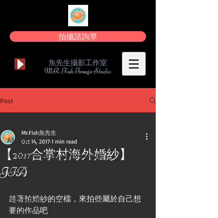
拍攝諮詢單
魚先生攝影工作室
MR Fish Image Studio
Post
All Posts
Mr.Fish魚先生
All Posts
Oct 14, 2017
1 min read
【2017合掌村海外婚紗】
海外婚紗[Overseas prewedding]
JIA
婚禮紀錄
海外婚紗
趁著拍婚紗的空檔，來拍些屬於自己想
婚禮大小事
要的作品吧
動態錄影