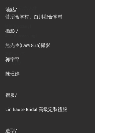
孕媽咪/親子/人像
地點/
菅沼合掌村、白川鄉合掌村
婚紗寫真
婚禮[Wedding]
攝影 /
婚紗[Prewedding]
孕媽咪/親子/人像
魚先生(I AM Fish)攝影
婚禮大小事
郭宇罕
動態錄影
陳玨婷
禮服/
Lin haute Bridal 高級定製禮服
造型/