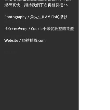
過得真快，期待我們下次再相見摟^^
孕媽咪/親子/人像
婚紗寫真
Photography / 魚先生(I AM Fish)攝影
婚禮[Wedding]
Hair+makeup / Cookie小米髮妝整體造型
婚紗[Prewedding]
孕媽咪/親子/人像
Website / 婚禮拍攝.com
婚禮大小事
動態錄影