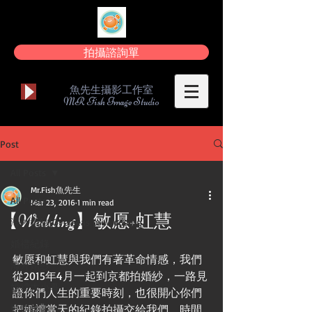
拍攝諮詢單
魚先生攝影工作室
MR Fish Image Studio
Post
All Posts
Mr.Fish魚先生
All Posts
Mar 23, 2016
1 min read
【Wedding】敏愿+虹慧
海外婚紗[Overseas prewedding]
婚禮紀錄
敏愿和虹慧與我們有著革命情感，我們
海外婚紗
從2015年4月一起到京都拍婚紗，一路見
婚禮大小事
證你們人生的重要時刻，也很開心你們
動態錄影
把婚禮當天的紀錄拍攝交給我們。時間