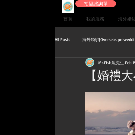
拍攝諮詢單
首頁
我的服務
海外婚
All Posts
海外婚紗[Overseas preweddi
Mr.Fish魚先生
Feb 1
婚紗寫真
婚禮[Wedding]
【婚禮大