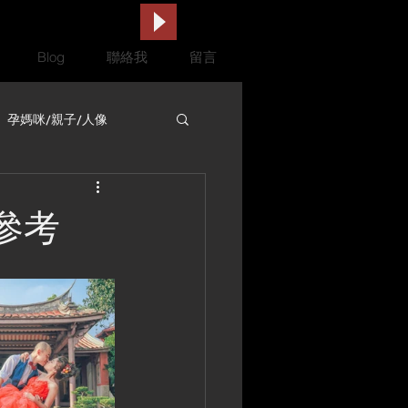
Blog
聯絡我
留言
孕媽咪/親子/人像
錄影
參考