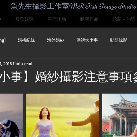
魚先生攝影工作室MR Fish Image Studio
紗
服務好評
平面作品
動態作品
給新人的話
ng]
婚禮紀錄
海外婚紗
婚禮大小事
動態錄影
5, 2016
1 min read
婚紗[Prewedding]
孕媽咪/親子/人像
婚禮大小事
動態
小事】婚紗攝影注意事項