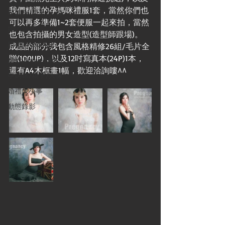
我們精選的孕媽咪禮服1套，當然你們也
孕媽咪/親子/人像
可以再多準備1~2套便服一起來拍，當然
婚紗寫真
也包含拍攝的男女造型(造型師跟場)。 
婚禮[Wedding]
成品的部分我包含風格精修26組/毛片全
贈(100UP)，以及12吋寫真本(24P)1本，
婚紗[Prewedding]
還有A4木框畫1幅，歡迎洽詢瞜^^ 
孕媽咪/親子/人像
婚禮大小事
動態錄影