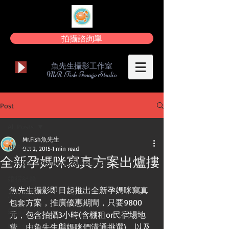
拍攝諮詢單
魚先生攝影工作室
MR Fish Image Studio
Post
All Posts
Mr.Fish魚先生
All Posts
Oct 2, 2015
1 min read
全新孕媽咪寫真方案出爐摟
海外婚紗[Overseas prewedding]
婚禮紀錄
魚先生攝影即日起推出全新孕媽咪寫真
海外婚紗
包套方案，推廣優惠期間，只要9800
婚禮大小事
元，包含拍攝3小時(含棚租or民宿場地
動態錄影
費，由魚先生與媽咪們溝通挑選)，以及