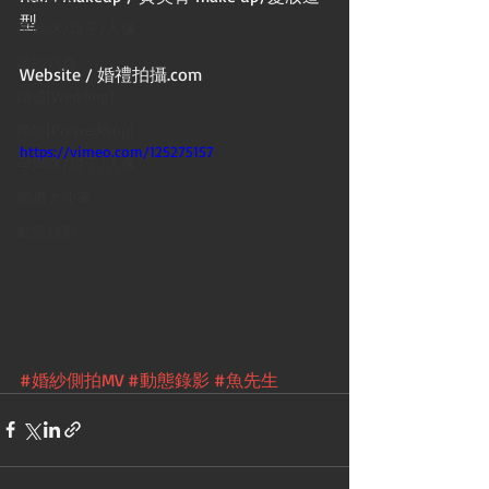
型
孕媽咪/親子/人像
婚紗寫真
Website / 婚禮拍攝.com 
婚禮[Wedding]
婚紗[Prewedding]
https://vimeo.com/125275157
孕媽咪/親子/人像
婚禮大小事
動態錄影
#婚紗側拍MV
#動態錄影
#魚先生