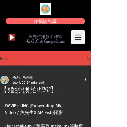
拍攝諮詢單
魚先生攝影工作室
MR Fish Image Studio
Post
All Posts
Mr.Fish魚先生
All Posts
Sep 4, 2015
1 min read
【婚紗側拍MV】
海外婚紗[Overseas prewedding]
婚禮紀錄
DAVIE+LING [Prewedding MV] 
海外婚紗
Video / 魚先生(I AM Fish)攝影
婚禮大小事
動態錄影
Hair+makeup / 黃美菁 make up/髮妝造