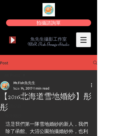
拍攝諮詢單
魚先生攝影工作室
MR Fish Image Studio
Post
All Posts
Mr.Fish魚先生
All Posts
Nov 14, 2017
1 min read
【2016北海道雪地婚紗】彤
海外婚紗[Overseas prewedding]
彤
婚禮紀錄
海外婚紗
這是我們第一隊雪地婚紗的新人，我們
婚禮大小事
除了函館、大沼公園拍攝婚紗外，也利
動態錄影