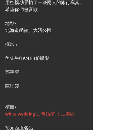
用空檔勘景拍了一些兩人的旅行寫真，
孕媽咪/親子/人像
希望你們會喜歡
婚紗寫真
地點/
婚禮[Wedding]
北海道函館、大沼公園
婚紗[Prewedding]
孕媽咪/親子/人像
攝影 /
婚禮大小事
魚先生(I AM Fish)攝影
動態錄影
郭宇罕
陳玨婷
禮服/
white wedding 白色婚禮 手工婚紗
拓元西服名品